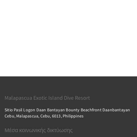
Malapascua Exotic Island Dive Resort
Sitio Pasil Logon Daan Bantayan Bounty Beachfront Daanbantayan
Cebu, Malapascua, Cebu, 6013, Philippines
Μέσα κοινωνικής δικτύωσης