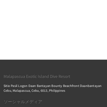
Malapascua Exotic Island Dive Resort
Sitio Pasil Logon Daan Bantayan Bounty Beachfront Daanbantayan
Cebu, Malapascua, Cebu, 6013, Philippines
ソーシャルメディア